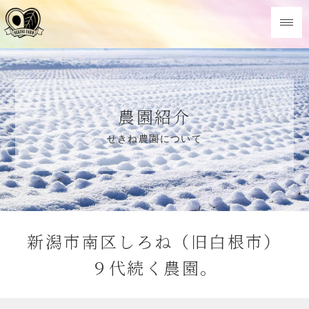
農園紹介
せきね農園について
新潟市南区しろね（旧白根市）
９代続く農園。