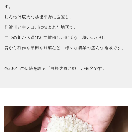
す。
しろねは広大な越後平野に位置し、
信濃川と中ノ口川に挟まれた地形で、
二つの川から運ばれて堆積した肥沃な土壌が広がり、
昔から稲作や果樹や野菜など、様々な
農業の盛んな地域です。
※300年の伝統を誇る「白根大凧合戦」が有名です。